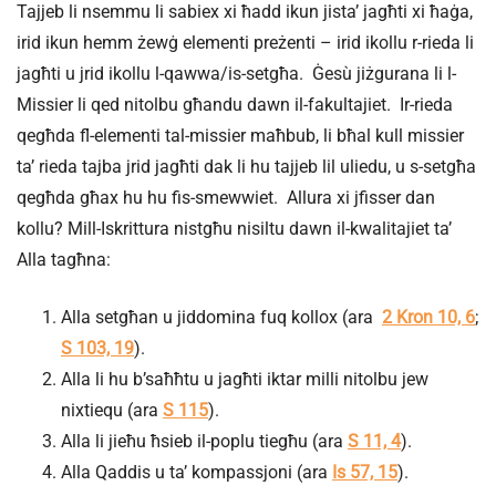
Tajjeb li nsemmu li sabiex xi ħadd ikun jista’ jagħti xi ħaġa,
irid ikun hemm żewġ elementi preżenti – irid ikollu r-rieda li
jagħti u jrid ikollu l-qawwa/is-setgħa. Ġesù jiżgurana li l-
Missier li qed nitolbu għandu dawn il-fakultajiet. Ir-rieda
qegħda fl-elementi tal-missier maħbub, li bħal kull missier
ta’ rieda tajba jrid jagħti dak li hu tajjeb lil uliedu, u s-setgħa
qegħda għax hu hu fis-smewwiet. Allura xi jfisser dan
kollu? Mill-Iskrittura nistgħu nisiltu dawn il-kwalitajiet ta’
Alla tagħna:
Alla setgħan u jiddomina fuq kollox (ara
2 Kron 10, 6
;
S 103, 19
).
Alla li hu b’saħħtu u jagħti iktar milli nitolbu jew
nixtiequ (ara
S 115
).
Alla li jieħu ħsieb il-poplu tiegħu (ara
S 11, 4
).
Alla Qaddis u ta’ kompassjoni (ara
Is 57, 15
).