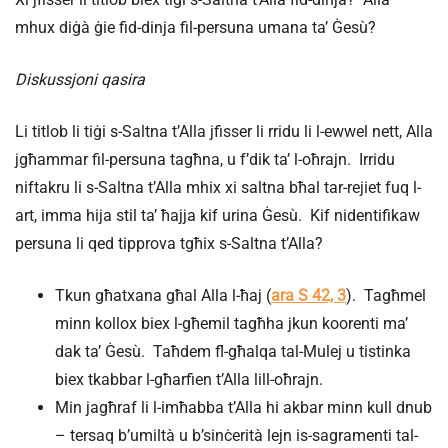
mhux diġà ġie fid-dinja fil-persuna umana ta’ Ġesù?
Diskussjoni qasira
Li titlob li tiġi s-Saltna t’Alla jfisser li rridu li l-ewwel nett, Alla
jgħammar fil-persuna tagħna, u f’dik ta’ l-oħrajn. Irridu
niftakru li s-Saltna t’Alla mhix xi saltna bħal tar-rejiet fuq l-
art, imma hija stil ta’ ħajja kif urina Ġesù. Kif nidentifikaw
persuna li qed tipprova tgħix s-Saltna t’Alla?
Tkun għatxana għal Alla l-ħaj (
ara S 42, 3
). Tagħmel
minn kollox biex l-għemil tagħha jkun koorenti ma’
dak ta’ Ġesù. Taħdem fl-għalqa tal-Mulej u tistinka
biex tkabbar l-għarfien t’Alla lill-oħrajn.
Min jagħraf li l-imħabba t’Alla hi akbar minn kull dnub
– tersaq b’umiltà u b’sinċerità lejn is-sagramenti tal-