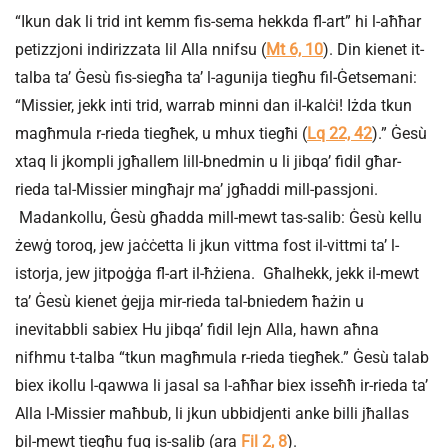
“Ikun dak li trid int kemm fis-sema hekkda fl-art” hi l-aħħar
petizzjoni indirizzata lil Alla nnifsu (
Mt 6, 10
). Din kienet it-
talba ta’ Ġesù fis-siegħa ta’ l-agunija tiegħu fil-Ġetsemani:
“Missier, jekk inti trid, warrab minni dan il-kalċi! Iżda tkun
magħmula r-rieda tiegħek, u mhux tiegħi (
Lq 22, 42
).” Ġesù
xtaq li jkompli jgħallem lill-bnedmin u li jibqa’ fidil għar-
rieda tal-Missier mingħajr ma’ jgħaddi mill-passjoni.
Madankollu, Ġesù għadda mill-mewt tas-salib: Ġesù kellu
żewġ toroq, jew jaċċetta li jkun vittma fost il-vittmi ta’ l-
istorja, jew jitpoġġa fl-art il-ħżiena. Għalhekk, jekk il-mewt
ta’ Ġesù kienet ġejja mir-rieda tal-bniedem ħażin u
inevitabbli sabiex Hu jibqa’ fidil lejn Alla, hawn aħna
nifhmu t-talba “tkun magħmula r-rieda tiegħek.” Ġesù talab
biex ikollu l-qawwa li jasal sa l-aħħar biex isseħħ ir-rieda ta’
Alla l-Missier maħbub, li jkun ubbidjenti anke billi jħallas
bil-mewt tiegħu fuq is-salib (ara
Fil 2, 8
).