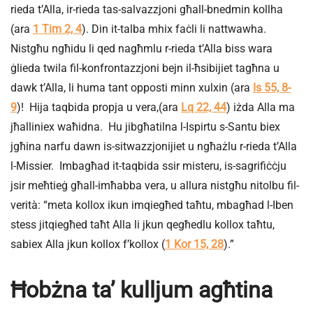
rieda t’Alla, ir-rieda tas-salvazzjoni għall-bnedmin kollha
(ara
1 Tim 2, 4
). Din it-talba mhix faċli li nattwawha.
Nistgħu ngħidu li qed nagħmlu r-rieda t’Alla biss wara
ġlieda twila fil-konfrontazzjoni bejn il-ħsibijiet tagħna u
dawk t’Alla, li huma tant opposti minn xulxin (ara
Is 55, 8-
9
)! Hija taqbida propja u vera,(ara
Lq 22, 44
) iżda Alla ma
jħalliniex waħidna. Hu jibgħatilna l-Ispirtu s-Santu biex
jgħina narfu dawn is-sitwazzjonijiet u ngħażlu r-rieda t’Alla
l-Missier. Imbagħad it-taqbida ssir misteru, is-sagrifiċċju
jsir meħtieġ għall-imħabba vera, u allura nistgħu nitolbu fil-
verità: “meta kollox ikun imqiegħed taħtu, mbagħad l-Iben
stess jitqiegħed taħt Alla li jkun qegħedlu kollox taħtu,
sabiex Alla jkun kollox f’kollox (
1 Kor 15, 28
).”
Ħobżna ta’ kulljum agħtina