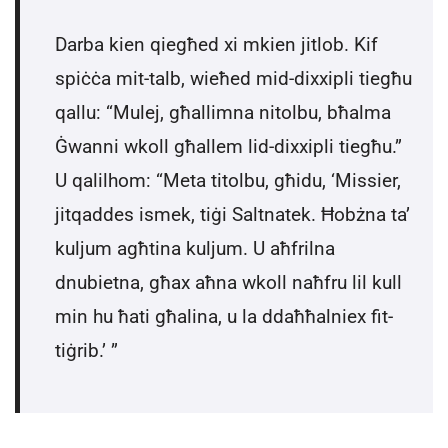
Darba kien qiegħed xi mkien jitlob. Kif
spiċċa mit-talb, wieħed mid-dixxipli tiegħu
qallu: “Mulej, għallimna nitolbu, bħalma
Ġwanni wkoll għallem lid-dixxipli tiegħu.”
U qalilhom: “Meta titolbu, għidu, ‘Missier,
jitqaddes ismek, tiġi Saltnatek. Ħobżna ta’
kuljum agħtina kuljum. U aħfrilna
dnubietna, għax aħna wkoll naħfru lil kull
min hu ħati għalina, u la ddaħħalniex fit-
tiġrib.’ ”