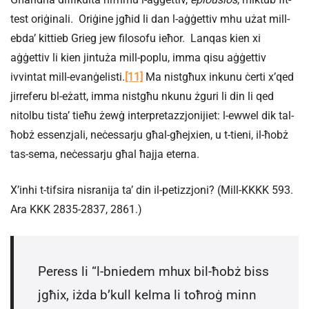
test oriġinali. Oriġine jgħid li dan l-aġġettiv mhu użat mill-
ebda’ kittieb Grieg jew filosofu ieħor. Lanqas kien xi
aġġettiv li kien jintuża mill-poplu, imma qisu aġġettiv
ivvintat mill-evanġelisti.
[11]
Ma nistgħux inkunu ċerti x’qed
jirreferu bl-eżatt, imma nistgħu nkunu żguri li din li qed
nitolbu tista’ tieħu żewġ interpretazzjonijiet: l-ewwel dik tal-
ħobż essenzjali, neċessarju għal-għejxien, u t-tieni, il-ħobż
tas-sema, neċessarju għal ħajja eterna.
X’inhi t-tifsira nisranija ta’ din il-petizzjoni? (Mill-KKKK 593.
Ara KKK 2835-2837, 2861.)
Peress li “l-bniedem mhux bil-ħobż biss
jgħix, iżda b’kull kelma li toħroġ minn