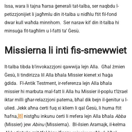
Issa, wara li tajna ħarsa ġenerali tat-talba, ser naqbdu l-
petizzjonijiet li jagħmlu din it-talba u nidħlu ftit fil-fond
dwar kull waħda minnhom. Ser naraw kif din it-talba hi
minsuġa fit-tagħlim u l-fatti ta’ Ġesù.
Missierna li inti fis-smewwiet
It-talba tibda b’invokazzjoni qawwija lejn Alla. Għal żmien
Ġesù, li tindirizza lil Alla bħala Missier kienet xi ħaġa
ġdida. Fl-Antik Testment, ir-referenza lejn Alla bħala
missier hi marbuta mal-fatt li Alla hu Missier il-poplu t’Iżrael
iktar milli għar-relazzjoni paterna, bħal dik bejn il-ġenitur u l-
ulied. Jekk aħna ċerti fuq xi kliem li qal Ġesù, li huma ftit
ħafna,
[8]
nistgħu inkunu ċerti li rrefera lejn Alla bħala
Abba
(Missier) jew
Abinu
(Missierna). Bl-ilsien Aramajk, il-kelma