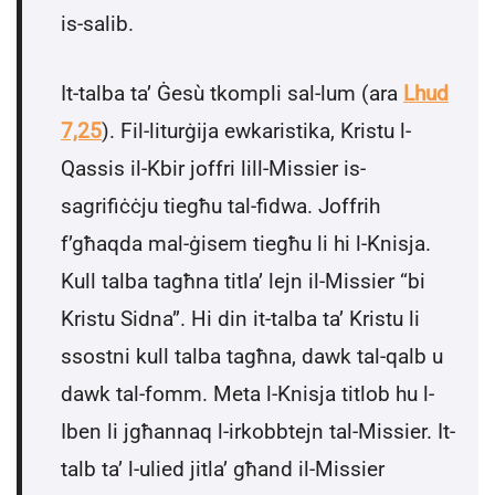
is-salib.
It-talba ta’ Ġesù tkompli sal-lum (ara
Lhud
7,25
). Fil-liturġija ewkaristika, Kristu l-
Qassis il-Kbir joffri lill-Missier is-
sagrifiċċju tiegħu tal-fidwa. Joffrih
f’għaqda mal-ġisem tiegħu li hi l-Knisja.
Kull talba tagħna titla’ lejn il-Missier “bi
Kristu Sidna”. Hi din it-talba ta’ Kristu li
ssostni kull talba tagħna, dawk tal-qalb u
dawk tal-fomm. Meta l-Knisja titlob hu l-
Iben li jgħannaq l-irkobbtejn tal-Missier. It-
talb ta’ l-ulied jitla’ għand il-Missier