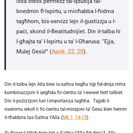
issa stess permezz tal-qdusija tal-
bnedmin fl-Ispirtu, u minħabba l-ħidma
tagħhom, bis-servizz lejn il-ġustizzja u l-
paċi, skond il-Beatitudnijiet. Din it-talba hi
l-għajta ta’ l-Ispirtu u ta’ l-Għarusa: “Ejja,
Mulej Ġesù!” (
Apok 22, 20
).
Din it-talba lejn Alla biex is-saltna tiegħu tiġi fid-dinja mhix
kumbinazzjoni li qegħda fiċ-ċentru ta’ l-ewwel tlett talbiet.
Din il-pożizzjoni turi l-importanza tagħha. Tajjeb li
nsemmu wkoll li fiċ-ċentru tal-missjoni ta’ Ġesù kien hemm
it-tħabbira tas-Saltna t’Alla (
Mk 1, 14-15
).
Xi jfisser li titlob biex tiġi s-Saltna t’Alla fid-dinja? Alla