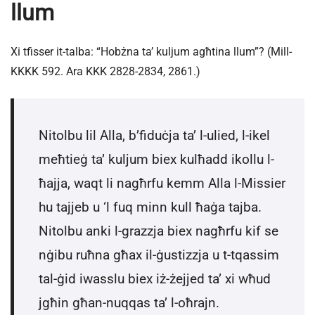
llum
Xi tfisser it-talba: “Hobżna ta’ kuljum agħtina llum”? (Mill-
KKKK 592. Ara KKK 2828-2834, 2861.)
Nitolbu lil Alla, b’fiduċja ta’ l-ulied, l-ikel
meħtieġ ta’ kuljum biex kulħadd ikollu l-
ħajja, waqt li nagħrfu kemm Alla l-Missier
hu tajjeb u ‘l fuq minn kull ħaġa tajba.
Nitolbu anki l-grazzja biex nagħrfu kif se
nġibu ruħna għax il-ġustizzja u t-tqassim
tal-ġid iwasslu biex iż-żejjed ta’ xi wħud
jgħin għan-nuqqas ta’ l-oħrajn.