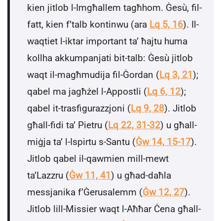
kien jitlob l-Imgħallem tagħhom. Ġesù, fil-
fatt, kien f’talb kontinwu (ara
Lq 5, 16
). Il-
waqtiet l-iktar important ta’ ħajtu huma
kollha akkumpanjati bit-talb: Ġesù jitlob
waqt il-magħmudija fil-Ġordan (
Lq 3, 21
);
qabel ma jagħżel l-Appostli (
Lq 6, 12
);
qabel it-trasfigurazzjoni (
Lq 9, 28
). Jitlob
għall-fidi ta’ Pietru (
Lq 22, 31-32
) u għall-
miġja ta’ l-Ispirtu s-Santu (
Ġw 14, 15-17
).
Jitlob qabel il-qawmien mill-mewt
ta’Lazzru (
Ġw 11, 41
) u għad-daħla
messjanika f’Ġerusalemm (
Ġw 12, 27
).
Jitlob lill-Missier waqt l-Aħħar Ċena għall-