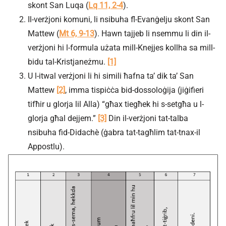
skont San Luqa (
Lq 11, 2-4
).
Il-verżjoni komuni, li nsibuha fl-Evanġelju skont San
Mattew (
Mt 6, 9-13
). Hawn tajjeb li nsemmu li din il-
verżjoni hi l-formula użata mill-Knejjes kollha sa mill-
bidu tal-Kristjaneżmu.
[1]
U l-itwal verżjoni li hi simili ħafna ta’ dik ta’ San
Mattew
[2]
, imma tispiċċa bid-dossoloġija (jiġifieri
tifħir u glorja lil Alla) “għax tiegħek hi s-setgħa u l-
glorja għal dejjem.”
[3]
Din il-verżjoni tat-talba
nsibuha fid-Didachè (ġabra tat-tagħlim tat-tnax-il
Appostlu).