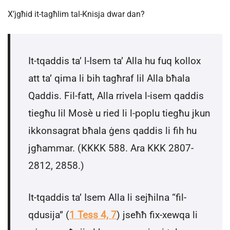
X’jgħid it-tagħlim tal-Knisja dwar dan?
It-tqaddis ta’ l-Isem ta’ Alla hu fuq kollox
att ta’ qima li bih tagħraf lil Alla bħala
Qaddis. Fil-fatt, Alla rrivela l-isem qaddis
tiegħu lil Mosè u ried li l-poplu tiegħu jkun
ikkonsagrat bħala ġens qaddis li fih hu
jgħammar. (KKKK 588. Ara KKK 2807-
2812, 2858.)
It-tqaddis ta’ Isem Alla li sejħilna “fil-
qdusija” (
1 Tess 4, 7
) jseħħ fix-xewqa li