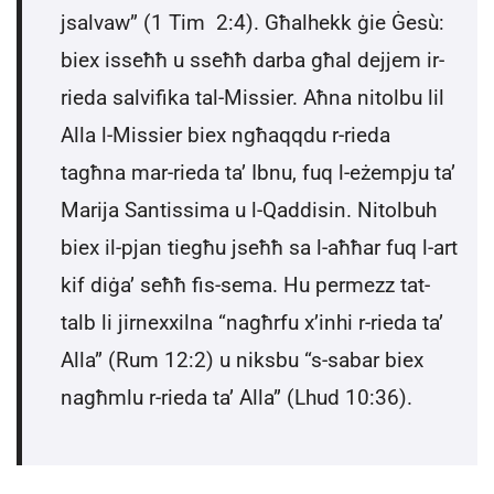
jsalvaw” (1 Tim 2:4). Għalhekk ġie Ġesù:
biex isseħħ u sseħħ darba għal dejjem ir-
rieda salvifika tal-Missier. Aħna nitolbu lil
Alla l-Missier biex ngħaqqdu r-rieda
tagħna mar-rieda ta’ Ibnu, fuq l-eżempju ta’
Marija Santissima u l-Qaddisin. Nitolbuh
biex il-pjan tiegħu jseħħ sa l-aħħar fuq l-art
kif diġa’ seħħ fis-sema. Hu permezz tat-
talb li jirnexxilna “nagħrfu x’inhi r-rieda ta’
Alla” (Rum 12:2) u niksbu “s-sabar biex
nagħmlu r-rieda ta’ Alla” (Lhud 10:36).