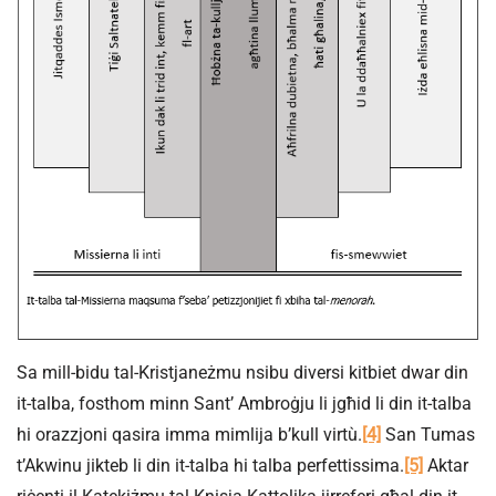
Sa mill-bidu tal-Kristjaneżmu nsibu diversi kitbiet dwar din
it-talba, fosthom minn Sant’ Ambroġju li jgħid li din it-talba
hi orazzjoni qasira imma mimlija b’kull virtù.
[4]
San Tumas
t’Akwinu jikteb li din it-talba hi talba perfettissima.
[5]
Aktar