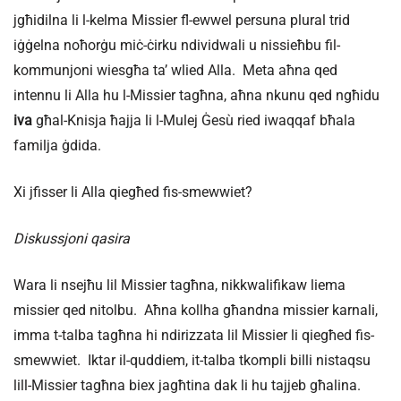
jgħidilna li l-kelma Missier fl-ewwel persuna plural trid
iġġelna noħorġu miċ-ċirku ndividwali u nissieħbu fil-
kommunjoni wiesgħa ta’ wlied Alla. Meta aħna qed
intennu li Alla hu l-Missier tagħna, aħna nkunu qed ngħidu
iva
għal-Knisja ħajja li l-Mulej Ġesù ried iwaqqaf bħala
familja ġdida.
Xi jfisser li Alla qiegħed fis-smewwiet?
Diskussjoni qasira
Wara li nsejħu lil Missier tagħna, nikkwalifikaw liema
missier qed nitolbu. Aħna kollha għandna missier karnali,
imma t-talba tagħna hi ndirizzata lil Missier li qiegħed fis-
smewwiet. Iktar il-quddiem, it-talba tkompli billi nistaqsu
lill-Missier tagħna biex jagħtina dak li hu tajjeb għalina.