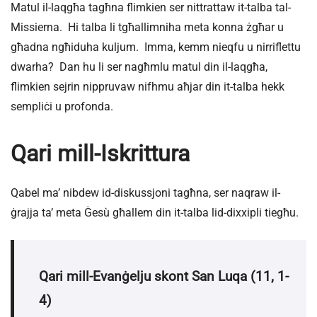
Matul il-laqgħa tagħna flimkien ser nittrattaw it-talba tal-
Missierna. Hi talba li tgħallimniha meta konna żgħar u
għadna ngħiduha kuljum. Imma, kemm nieqfu u nirriflettu
dwarha? Dan hu li ser nagħmlu matul din il-laqgħa,
flimkien sejrin nippruvaw nifhmu aħjar din it-talba hekk
sempliċi u profonda.
Qari mill-Iskrittura
Qabel ma’ nibdew id-diskussjoni tagħna, ser naqraw il-
ġrajja ta’ meta Ġesù għallem din it-talba lid-dixxipli tiegħu.
Qari mill-Evanġelju skont San Luqa (11, 1-
4)