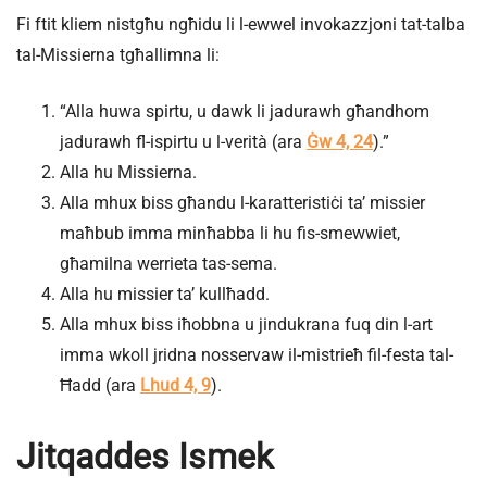
Fi ftit kliem nistgħu ngħidu li l-ewwel invokazzjoni tat-talba
tal-Missierna tgħallimna li:
“Alla huwa spirtu, u dawk li jadurawh għandhom
jadurawh fl-ispirtu u l-verità (ara
Ġw 4, 24
).”
Alla hu Missierna.
Alla mhux biss għandu l-karatteristiċi ta’ missier
maħbub imma minħabba li hu fis-smewwiet,
għamilna werrieta tas-sema.
Alla hu missier ta’ kullħadd.
Alla mhux biss iħobbna u jindukrana fuq din l-art
imma wkoll jridna nosservaw il-mistrieħ fil-festa tal-
Ħadd (ara
Lhud 4, 9
).
Jitqaddes Ismek