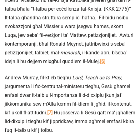
riċenti il-Katekiżmu tal-Knisja Kattolika jirreferi għal din it-
talba bħala “t-talba per eċċellenza tal-Knisja. (KKK 2776)”
It-talba għandha struttura sempliċi ħafna. Fil-bidu nsibu
nvokazzjoni għal Missier u wara jsegwu ħames, skont
Luqa, jew seba’ fil-verżjoni ta’ Mattew, petizzjonijiet. Awturi
kontemporanji, bħal Ronald Meynet, jattribwixxi s-seba’
petizzjonijiet, talbiet, mal-
menorah
, il-kandelabru b’seba’
idejn li hu dejjem mixgħul quddiem il-Mulej.
[6]
Andrew Murray, fil-ktieb tiegħu
Lord, Teach us to Pray
,
jargumenta li fiċ-ċentru tal-ministeru tiegħu, Ġesù għamel
enfasi dwar it-talb u l-importanza li d-dixxiplu jkun jaf
jikkomunika sew m’Alla kemm fil-kliem li jgħid, il-kontenut,
kif ukoll fl-attitudni.
[7]
Hu josserva li Ġesù qatt ma’ jgħallem
lid-dixxipli tiegħu kif jippridkaw, imma agħmel emfasi kbira
fuq it-talb u kif jitolbu.