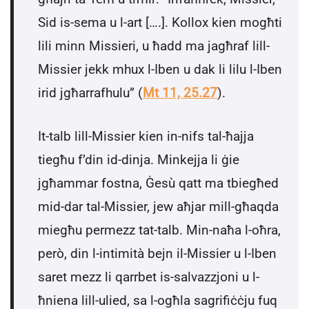
Sid is-sema u l-art [….]. Kollox kien mogħti
lili minn Missieri, u ħadd ma jagħraf lill-
Missier jekk mhux l-Iben u dak li lilu l-Iben
irid jgħarrafhulu” (
Mt 11, 25.27
).
It-talb lill-Missier kien in-nifs tal-ħajja
tiegħu f’din id-dinja. Minkejja li ġie
jgħammar fostna, Ġesù qatt ma tbiegħed
mid-dar tal-Missier, jew aħjar mill-għaqda
miegħu permezz tat-talb. Min-naħa l-oħra,
però, din l-intimità bejn il-Missier u l-Iben
saret mezz li qarrbet is-salvazzjoni u l-
ħniena lill-ulied, sa l-ogħla sagrifiċċju fuq