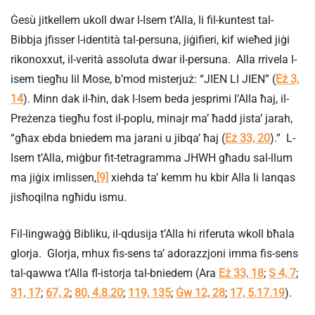
Ġesù jitkellem ukoll dwar l-Isem t’Alla, li fil-kuntest tal-
Bibbja jfisser l-identità tal-persuna, jiġifieri, kif wieħed jiġi
rikonoxxut, il-verità assoluta dwar il-persuna. Alla rrivela l-
isem tiegħu lil Mose, b’mod misterjuż: “JIEN LI JIEN” (
Eż 3,
14
). Minn dak il-ħin, dak l-Isem beda jesprimi l’Alla ħaj, il-
Preżenza tiegħu fost il-poplu, minajr ma’ ħadd jista’ jarah,
“għax ebda bniedem ma jarani u jibqa’ ħaj (
Eż 33, 20
).” L-
Isem t’Alla, miġbur fit-tetragramma JHWH għadu sal-llum
ma jiġix imlissen,
[9]
xiehda ta’ kemm hu kbir Alla li lanqas
jisħoqilna ngħidu ismu.
Fil-lingwaġġ Bibliku, il-qdusija t’Alla hi riferuta wkoll bħala
glorja. Glorja, mhux fis-sens ta’ adorazzjoni imma fis-sens
tal-qawwa t’Alla fl-istorja tal-bniedem (Ara
Eż 33, 18
;
S 4, 7
;
31, 17
;
67, 2
;
80, 4.8.20
;
119, 135
;
Ġw 12, 28
;
17, 5.17.19
).