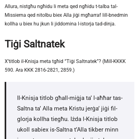
Allura, nistgħu ngħidu li meta qed ngħidu t-talba tal-
Missierna qed nitolbu biex Alla jiġi mgħarraf lill-bnedmin
kollha u biex hu jkun li jiddomina l-istorja tad-dinja.
Tiġi Saltnatek
X’titlob il-Knisja meta tgħid “Tiġi Saltnatek”? (Mill-KKKK
590. Ara KKK 2816-2821, 2859.)
Il-Knisja titlob għall-miġja ta’ l-aħħar tas-
Saltna ta’ Alla meta Kristu jerġa’ jiġi fil-
glorja kollha tiegħu. Iżda l-Knisja titlob
ukoll sabiex is-Saltna t’Alla tikber minn