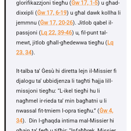
glorifikazzjoni tiegħu (
Ġw 17, 1-5
) u għad-
dixxipli (
Ġw 17, 6-19
) u għal dawk kollha li
jemmnu (
Ġw 17, 20-26
). Jitlob qabel il-
passjoni (
Lq 22, 39-46
) u, fil-punt tal-
mewt, jitlob għall-għedewwa tiegħu (
Lq
23, 34
).
It-talba ta’ Ġesù hi diretta lejn il-Missier fi
djalogu ta’ ubbidjenza li tagħti ħajja lill-
missjoni tiegħu: “L-ikel tiegħi hu li
nagħmel ir-rieda ta’ min bagħatni u li
nwassal fit-tmiem l-opra tiegħu.” (
Ġw 4,
34
). Din l-għaqda intima mal-Missier hi
għajn ta’ ferħ u tifħir: “Infaħħrek, Missier,