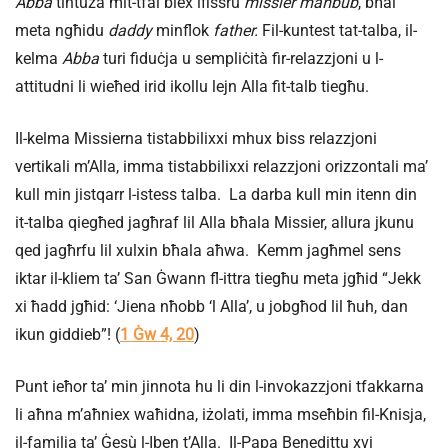
Abba
tintuża mit-tfal biex ifissru
missier maħbub
, bħal
meta ngħidu
daddy
minflok
father.
Fil-kuntest tat-talba, il-
kelma
Abba
turi fiduċja u sempliċità fir-relazzjoni u l-
attitudni li wieħed irid ikollu lejn Alla fit-talb tiegħu.
Il-kelma Missierna tistabbilixxi mhux biss relazzjoni
vertikali m’Alla, imma tistabbilixxi relazzjoni orizzontali ma’
kull min jistqarr l-istess talba. La darba kull min itenn din
it-talba qiegħed jagħraf lil Alla bħala Missier, allura jkunu
qed jagħrfu lil xulxin bħala aħwa. Kemm jagħmel sens
iktar il-kliem ta’ San Ġwann fl-ittra tiegħu meta jgħid “Jekk
xi ħadd jgħid: ‘Jiena nħobb ‘l Alla’, u jobgħod lil ħuh, dan
ikun giddieb”! (
1 Ġw 4, 20
)
Punt ieħor ta’ min jinnota hu li din l-invokazzjoni tfakkarna
li aħna m’aħniex waħidna, iżolati, imma mseħbin fil-Knisja,
il-familja ta’ Ġesù l-Iben t’Alla. Il-Papa Benedittu xvi