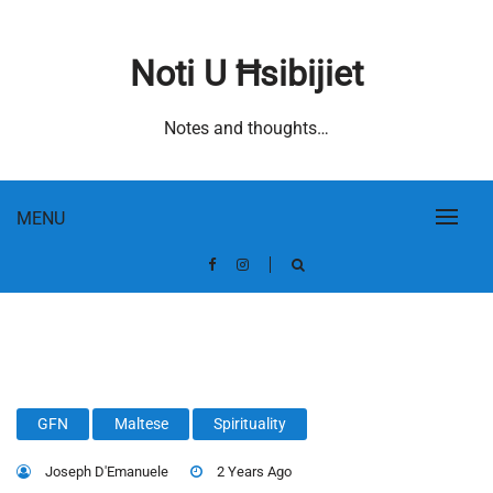
Skip
to
Noti U Ħsibijiet
content
Notes and thoughts…
MENU
GFN
Maltese
Spirituality
Joseph D'Emanuele
2 Years Ago