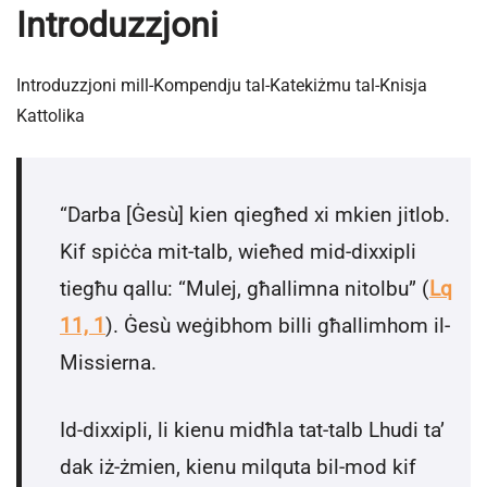
Introduzzjoni
Introduzzjoni mill-Kompendju tal-Katekiżmu tal-Knisja
Kattolika
“Darba [Ġesù] kien qiegħed xi mkien jitlob.
Kif spiċċa mit-talb, wieħed mid-dixxipli
tiegħu qallu: “Mulej, għallimna nitolbu” (
Lq
11, 1
). Ġesù weġibhom billi għallimhom il-
Missierna.
Id-dixxipli, li kienu midħla tat-talb Lhudi ta’
dak iż-żmien, kienu milquta bil-mod kif