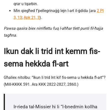
qrar u tqarbin.
Min qiegħed f’pellegrinaġġ lejn l-art il-ġdida (ara
2 Pt
3, 13
;
Apk 21, 3
).
Pawsa qasira biex nirriflettu fuq l-aħħar tlett punti fil-ħajja
tagħna.
Ikun dak li trid int kemm fis-
sema hekkda fl-art
Għaliex nitolbu: “Ikun li trid Int kif fis-sema u hekkda fl-art”?
(Mill-KKKK 591. Ara KKK 2822-2827, 2860.)
Ir-rieda tal-Missier hi li “l-bnedmin kollha