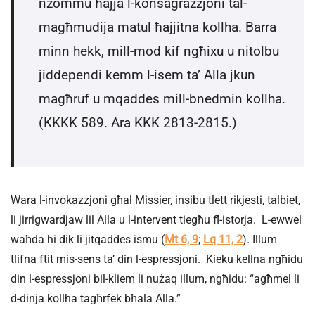
nżommu ħajja l-konsagrazzjoni tal-
magħmudija matul ħajjitna kollha. Barra
minn hekk, mill-mod kif ngħixu u nitolbu
jiddependi kemm l-isem ta’ Alla jkun
magħruf u mqaddes mill-bnedmin kollha.
(KKKK 589. Ara KKK 2813-2815.)
Wara l-invokazzjoni għal Missier, insibu tlett rikjesti, talbiet,
li jirrigwardjaw lil Alla u l-intervent tiegħu fl-istorja. L-ewwel
waħda hi dik li jitqaddes ismu (
Mt 6, 9
;
Lq 11, 2
). Illum
tlifna ftit mis-sens ta’ din l-espressjoni. Kieku kellna ngħidu
din l-espressjoni bil-kliem li nużaq illum, ngħidu: “agħmel li
d-dinja kollha tagħrfek bħala Alla.”