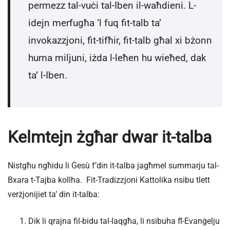
permezz tal-vuċi tal-Iben il-waħdieni. L-
idejn merfugħa ‘l fuq fit-talb ta’
invokazzjoni, fit-tifħir, fit-talb għal xi bżonn
huma miljuni, iżda l-leħen hu wieħed, dak
ta’ l-Iben.
Kelmtejn żgħar dwar it-talba
Nistgħu ngħidu li Ġesù f’din it-talba jagħmel summarju tal-
Bxara t-Tajba kollha. Fit-Tradizzjoni Kattolika nsibu tlett
verżjonijiet ta’ din it-talba:
Dik li qrajna fil-bidu tal-laqgħa, li nsibuha fl-Evanġelju