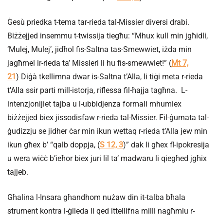
Ġesù priedka t-tema tar-rieda tal-Missier diversi drabi.
Biżżejjed insemmu t-twissija tiegħu: “Mhux kull min jgħidli,
‘Mulej, Mulej’, jidħol fis-Saltna tas-Smewwiet, iżda min
jagħmel ir-rieda ta’ Missieri li hu fis-smewwiet!” (
Mt 7,
21
) Diġà tkellimna dwar is-Saltna t’Alla, li tiġi meta r-rieda
t’Alla ssir parti mill-istorja, riflessa fil-ħajja tagħna. L-
intenzjonijiet tajba u l-ubbidjenza formali mhumiex
biżżejjed biex jissodisfaw r-rieda tal-Missier. Fil-ġurnata tal-
ġudizzju se jidher ċar min ikun wettaq r-rieda t’Alla jew min
ikun għex b’ “qalb doppja, (
S 12, 3
)” dak li għex fl-ipokresija
u wera wiċċ b’ieħor biex juri lil ta’ madwaru li qiegħed jgħix
tajjeb.
Għalina l-Insara għandhom nużaw din it-talba bħala
strument kontra l-ġlieda li qed ittellifna milli nagħmlu r-