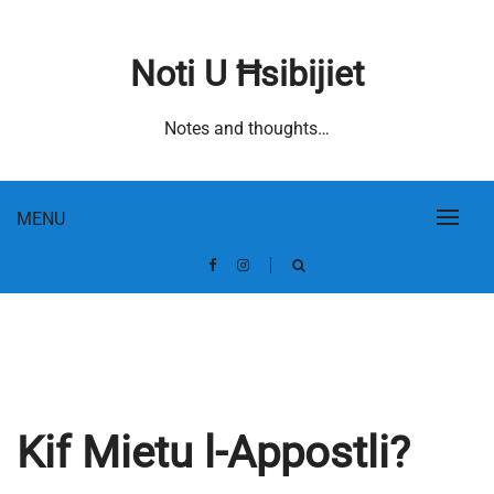
Skip
to
Noti U Ħsibijiet
content
Notes and thoughts…
MENU
Kif Mietu l-Appostli?