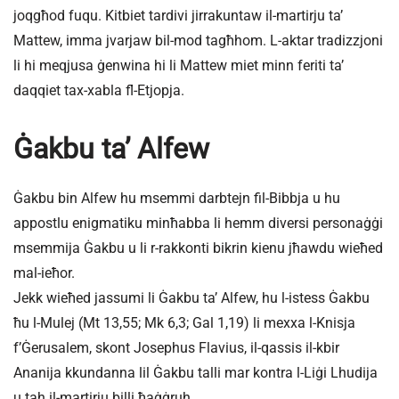
joqgħod fuqu. Kitbiet tardivi jirrakuntaw il-martirju ta’
Mattew, imma jvarjaw bil-mod tagħhom. L-aktar tradizzjoni
li hi meqjusa ġenwina hi li Mattew miet minn feriti ta’
daqqiet tax-xabla fl-Etjopja.
Ġakbu ta’ Alfew
Ġakbu bin Alfew hu msemmi darbtejn fil-Bibbja u hu
appostlu enigmatiku minħabba li hemm diversi personaġġi
msemmija Ġakbu u li r-rakkonti bikrin kienu jħawdu wieħed
mal-ieħor.
Jekk wieħed jassumi li Ġakbu ta’ Alfew, hu l-istess Ġakbu
ħu l-Mulej (Mt 13,55; Mk 6,3; Gal 1,19) li mexxa l-Knisja
f’Ġerusalem, skont Josephus Flavius, il-qassis il-kbir
Ananija kkundanna lil Ġakbu talli mar kontra l-Liġi Lhudija
u tah il-martirju billi ħaġġruh.