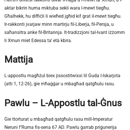
aktar bikrin huma miktuba sekli wara l-mewt tiegħu.
Għalhekk, hu diffiċli li wieħed jgħid kif ġrat il-mewt tiegħu.
Ir-rakkonti jvarjaw minn martirju fil-Liberja, fil-Persja, u
saħansitra anke fil-Britannja. It-tradizzjoni tal-lvant iżżomm
li Xmun miet Edessa ta’ età kbira.
Mattija
L-appostlu magħżul biex jissostitwixxi lil Ġuda l-Iskarjota
(atti 1, 12-26), ġie mħaġġar u mbagħad qatgħulu rasu.
Pawlu – L-Appostlu tal-Ġnus
Ġie ttorturat u mbagħad qatgħulu rasu mill-Imperatur
Neruni f’Ruma fis-sena 67 AD. Pawlu ġarrab priġunerija