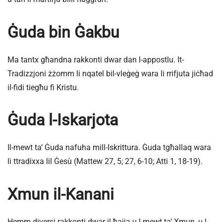
Ġuda bin Ġakbu
Ma tantx għandna rakkonti dwar dan l-appostlu. It-
Tradizzjoni żżomm li nqatel bil-vleġeġ wara li rrifjuta jiċħad
il-fidi tiegħu fi Kristu.
Ġuda l-Iskarjota
Il-mewt ta’ Ġuda nafuha mill-Iskrittura. Ġuda tgħallaq wara
li ttradixxa lil Ġesù (Mattew 27, 5; 27, 6-10; Atti 1, 18-19).
Xmun il-Kanani
Hemm diversi rakkonti dwar il-ħajja u l-mewt ta’ Xmun, u l-