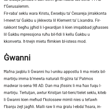
f’Ġerusalemm.
Fir-raba’ seklu wara Kristu, Ewsebju ta’ Ċesareja jirrakkonta
l-mewt ta’ Ġakbu u jikkwota lil Klement ta’ Lixandra. Fir-
rakkont tiegħu jgħid li l-gwardjan li kien imqabbad jgħasses
lil Ġakbu mpressjona ruħu bil-fidi li kellu Ġakbu u
kkonverta. It-tnejn mietu flimkien bl-istess mod.
Ġwanni
Ħafna jaqblu li Ġwanni hu l-uniku appostlu li ma mietx bil-
martirju imma b’mewta naturali fil-gżira ta’ Patmos
madwar is-sena 98 AD. Dan ma jfissirx li ma ħax fuqu l-
martirju. Tertuljan, awtur Kristjan tat-tieni/tielet seklu, kiteb
li Ġwanni kien meħud f’kolossew mimli nies u tefawh
f’banju żejt jagħli. Malli raw li ma ġralu l-ebda’ ħsara, in-