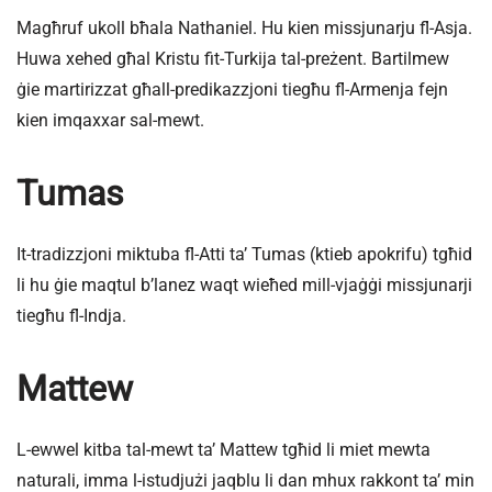
Magħruf ukoll bħala Nathaniel. Hu kien missjunarju fl-Asja.
Huwa xehed għal Kristu fit-Turkija tal-preżent. Bartilmew
ġie martirizzat għall-predikazzjoni tiegħu fl-Armenja fejn
kien imqaxxar sal-mewt.
Tumas
It-tradizzjoni miktuba fl-Atti ta’ Tumas (ktieb apokrifu) tgħid
li hu ġie maqtul b’lanez waqt wieħed mill-vjaġġi missjunarji
tiegħu fl-Indja.
Mattew
L-ewwel kitba tal-mewt ta’ Mattew tgħid li miet mewta
naturali, imma l-istudjużi jaqblu li dan mhux rakkont ta’ min