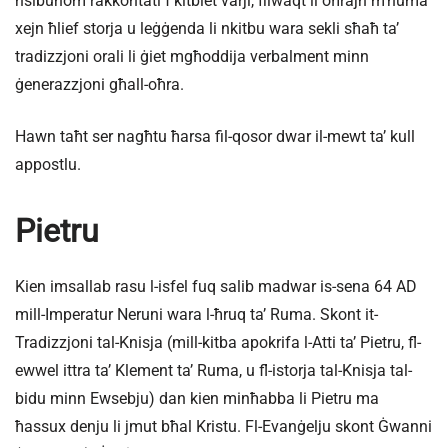
nsibuhom rakkontati f’kitbiet varji, filwaqt li oħrajn m’huma
xejn ħlief storja u leġġenda li nkitbu wara sekli sħaħ ta’
tradizzjoni orali li ġiet mgħoddija verbalment minn
ġenerazzjoni għall-oħra.
Hawn taħt ser nagħtu ħarsa fil-qosor dwar il-mewt ta’ kull
appostlu.
Pietru
Kien imsallab rasu l-isfel fuq salib madwar is-sena 64 AD
mill-Imperatur Neruni wara l-ħruq ta’ Ruma. Skont it-
Tradizzjoni tal-Knisja (mill-kitba apokrifa l-Atti ta’ Pietru, fl-
ewwel ittra ta’ Klement ta’ Ruma, u fl-istorja tal-Knisja tal-
bidu minn Ewsebju) dan kien minħabba li Pietru ma
ħassux denju li jmut bħal Kristu. Fl-Evanġelju skont Ġwanni