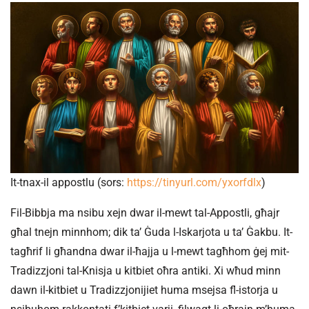
It-tnax-il appostlu (sors:
https://tinyurl.com/yxorfdlx
)
Fil-Bibbja ma nsibu xejn dwar il-mewt tal-Appostli, għajr
għal tnejn minnhom; dik ta’ Ġuda l-Iskarjota u ta’ Ġakbu. It-
tagħrif li għandna dwar il-ħajja u l-mewt tagħhom ġej mit-
Tradizzjoni tal-Knisja u kitbiet oħra antiki. Xi wħud minn
dawn il-kitbiet u Tradizzjonijiet huma msejsa fl-istorja u