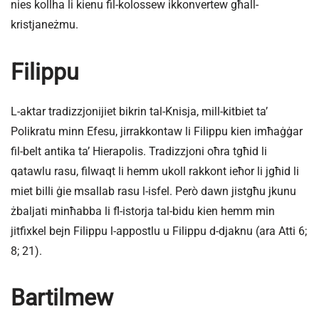
nies kollha li kienu fil-kolossew ikkonvertew għall-
kristjaneżmu.
Filippu
L-aktar tradizzjonijiet bikrin tal-Knisja, mill-kitbiet ta’
Polikratu minn Efesu, jirrakkontaw li Filippu kien imħaġġar
fil-belt antika ta’ Hierapolis. Tradizzjoni oħra tgħid li
qatawlu rasu, filwaqt li hemm ukoll rakkont ieħor li jgħid li
miet billi ġie msallab rasu l-isfel. Però dawn jistgħu jkunu
żbaljati minħabba li fl-istorja tal-bidu kien hemm min
jitfixkel bejn Filippu l-appostlu u Filippu d-djaknu (ara Atti 6;
8; 21).
Bartilmew