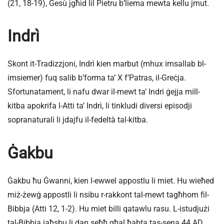
(21, 18-19), Ġesù jgħid lil Pietru b’liema mewta kellu jmut.
Indrì
Skont it-Tradizzjoni, Indrì kien marbut (mhux imsallab bl-
imsiemer) fuq salib b’forma ta’ X f’Patras, il-Greċja.
Sfortunatament, li nafu dwar il-mewt ta’ Indri ġejja mill-
kitba apokrifa l-Atti ta’ Indrì, li tinkludi diversi episodji
sopranaturali li jdajfu il-fedeltà tal-kitba.
Ġakbu
Ġakbu ħu Ġwanni, kien l-ewwel appostlu li miet. Hu wieħed
miż-żewġ appostli li nsibu r-rakkont tal-mewt tagħhom fil-
Bibbja (Atti 12, 1-2). Hu miet billi qatawlu rasu. L-istudjużi
tal-Bibbja jaħsbu li dan seħħ għal ħabta tas-sena 44 AD