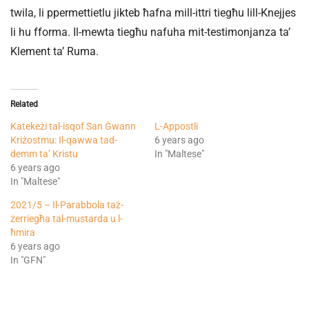
twila, li ppermettietlu jikteb ħafna mill-ittri tiegħu lill-Knejjes
li hu fforma. Il-mewta tiegħu nafuha mit-testimonjanza ta’
Klement ta’ Ruma.
Related
Katekeżi tal-isqof San Ġwann
L-Appostli
Kriżostmu: Il-qawwa tad-
6 years ago
demm ta’ Kristu
In "Maltese"
6 years ago
In "Maltese"
2021/5 – Il-Parabbola taż-
żerriegħa tal-mustarda u l-
ħmira
6 years ago
In "GFN"