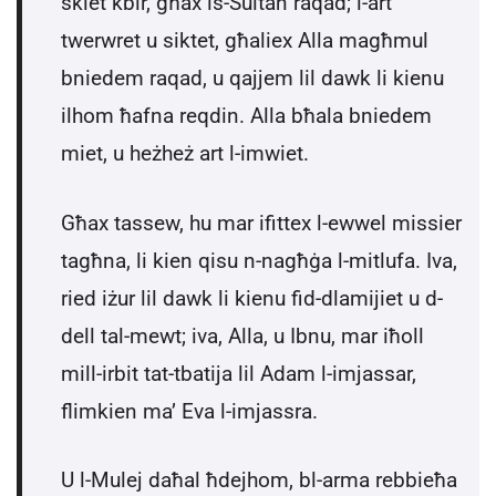
skiet kbir, għax is-Sultan raqad; l-art
twerwret u siktet, għaliex Alla magħmul
bniedem raqad, u qajjem lil dawk li kienu
ilhom ħafna reqdin. Alla bħala bniedem
miet, u heżheż art l-imwiet.
Għax tassew, hu mar ifittex l-ewwel missier
tagħna, li kien qisu n-nagħġa l-mitlufa. Iva,
ried iżur lil dawk li kienu fid-dlamijiet u d-
dell tal-mewt; iva, Alla, u Ibnu, mar iħoll
mill-irbit tat-tbatija lil Adam l-imjassar,
flimkien ma’ Eva l-imjassra.
U l-Mulej daħal ħdejhom, bl-arma rebbieħa