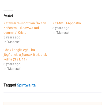
Related
Katekeżi tal-isqof San Ġwann
Kif Mietu l-Appostli?
Kriżostmu: Il-qawwa tad-
3 years ago
demm ta’ Kristu
In "Maltese"
3 years ago
In "Maltese"
Għax l-anġli tiegħu hu
jibgħatlek, u jħarsuk fi triqatek
kollha (S 91, 11)
3 years ago
In "Maltese"
Tagged
Spiritwalita