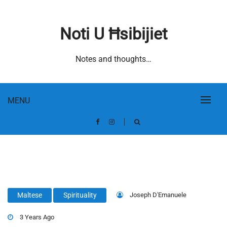
Skip
to
Noti U Ħsibijiet
content
Notes and thoughts…
MENU
Joseph D'Emanuele
Maltese
Spirituality
3 Years Ago