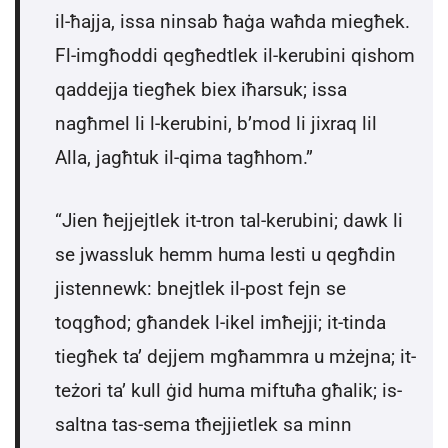
il-ħajja, issa ninsab ħaġa waħda miegħek.
Fl-imgħoddi qegħedtlek il-kerubini qishom
qaddejja tiegħek biex iħarsuk; issa
nagħmel li l-kerubini, b’mod li jixraq lil
Alla, jagħtuk il-qima tagħhom.”
“Jien ħejjejtlek it-tron tal-kerubini; dawk li
se jwassluk hemm huma lesti u qegħdin
jistennewk: bnejtlek il-post fejn se
toqgħod; għandek l-ikel imħejji; it-tinda
tiegħek ta’ dejjem mgħammra u mżejna; it-
teżori ta’ kull ġid huma miftuħa għalik; is-
saltna tas-sema tħejjietlek sa minn