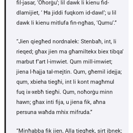
fil-jasar, ‘Oħorġu’; lil dawk li kienu fid-
dlamijiet, ‘ Ħa jiddi fuqkom id-dawl’; u lil
dawk li kienu mitlufa fin-ngħas, ‘Qumu’.”
“Jien qiegħed nordnalek: Stenbaħ, int, li
rieqed; għax jien ma għamiltekx biex tibqa’
marbut f’art l-imwiet. Qum mill-imwiet;
jiena l-ħajja tal-mejtin. Qum, għemil idejja;
qum, xbieha tiegħi, int li kont magħmul
fuq ix-xebħ tiegħi. Qum, noħorġu minn
hawn; għax inti fija, u jiena fik, aħna
persuna waħda mhix mifruda.”
“Minħabba fik jien, Alla tiegħek, sirt ibnek;