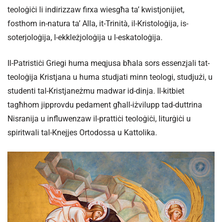
teoloġiċi li indirizzaw firxa wiesgħa ta’ kwistjonijiet,
fosthom in-natura ta’ Alla, it-Trinità, il-Kristoloġija, is-
soterjoloġija, l-ekkleżjoloġija u l-eskatoloġija.
Il-Patristiċi Griegi huma meqjusa bħala sors essenzjali tat-
teoloġija Kristjana u huma studjati minn teologi, studjużi, u
studenti tal-Kristjaneżmu madwar id-dinja. Il-kitbiet
tagħhom jipprovdu pedament għall-iżvilupp tad-duttrina
Nisranija u influwenzaw il-prattiċi teoloġiċi, liturġiċi u
spiritwali tal-Knejjes Ortodossa u Kattolika.