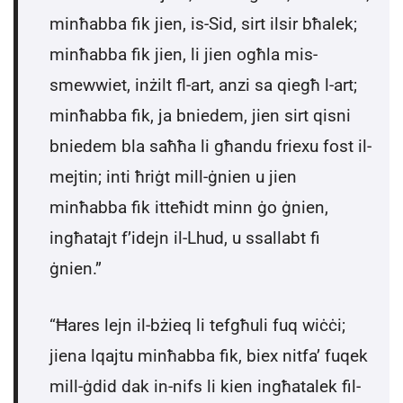
minħabba fik jien, is-Sid, sirt ilsir bħalek;
minħabba fik jien, li jien ogħla mis-
smewwiet, inżilt fl-art, anzi sa qiegħ l-art;
minħabba fik, ja bniedem, jien sirt qisni
bniedem bla saħħa li għandu friexu fost il-
mejtin; inti ħriġt mill-ġnien u jien
minħabba fik itteħidt minn ġo ġnien,
ingħatajt f’idejn il-Lhud, u ssallabt fi
ġnien.”
“Ħares lejn il-bżieq li tefgħuli fuq wiċċi;
jiena lqajtu minħabba fik, biex nitfa’ fuqek
mill-ġdid dak in-nifs li kien ingħatalek fil-