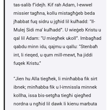
tas-salib f’idejh. Kif rah Adam, l-ewwel
missier tagħna, kollu mistagħġeb beda
jħabbat fuq sidru u jgħid lil kulħadd: “Il-
Mulej Sidi ma’ kulħadd”. U wieġeb Kristu u
qal lil Adam: “U miegħek ukoll”. Imbagħad
qabdu minn idu, qajmu u qallu: “Stenbaħ
int, li rieqed, u qum mill-mewt, ħa jiddi
fuqek Kristu.”
“Jien hu Alla tiegħek, li minħabba fik sirt
ibnek; minħabba fik u l-imnissla minnek
kollha, issa bis-setgħa tiegħi qiegħed
nordna u ngħid lil dawk li kienu marbuta