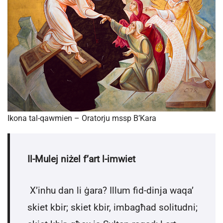
Ikona tal-qawmien – Oratorju mssp B’Kara
Il-Mulej niżel f’art l-imwiet
X’inhu dan li ġara? Illum fid-dinja waqa’
skiet kbir; skiet kbir, imbagħad solitudni;