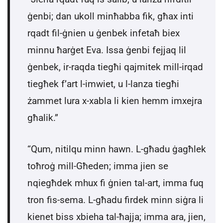
ġenbi; dan ukoll minħabba fik, għax inti
rqadt fil-ġnien u ġenbek infetaħ biex
minnu ħarġet Eva. Issa ġenbi fejjaq lil
ġenbek, ir-raqda tiegħi qajmitek mill-irqad
tiegħek f’art l-imwiet, u l-lanza tiegħi
żammet lura x-xabla li kien hemm imxejra
għalik.”
“Qum, nitilqu minn hawn. L-għadu ġagħlek
toħroġ mill-Għeden; imma jien se
nqiegħdek mhux fi ġnien tal-art, imma fuq
tron fis-sema. L-għadu firdek minn siġra li
kienet biss xbieha tal-ħajja; imma ara, jien,