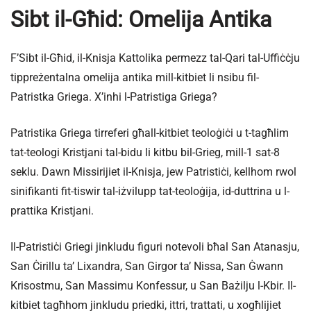
Sibt il-Għid: Omelija Antika
F’Sibt il-Għid, il-Knisja Kattolika permezz tal-Qari tal-Uffiċċju
tippreżentalna omelija antika mill-kitbiet li nsibu fil-
Patristka Griega. X’inhi l-Patristiga Griega?
Patristika Griega tirreferi għall-kitbiet teoloġiċi u t-tagħlim
tat-teologi Kristjani tal-bidu li kitbu bil-Grieg, mill-1 sat-8
seklu. Dawn Missirijiet il-Knisja, jew Patristiċi, kellhom rwol
sinifikanti fit-tiswir tal-iżvilupp tat-teoloġija, id-duttrina u l-
prattika Kristjani.
Il-Patristiċi Griegi jinkludu figuri notevoli bħal San Atanasju,
San Ċirillu ta’ Lixandra, San Girgor ta’ Nissa, San Ġwann
Krisostmu, San Massimu Konfessur, u San Bażilju l-Kbir. Il-
kitbiet tagħhom jinkludu priedki, ittri, trattati, u xogħlijiet