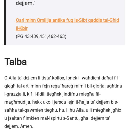
dejjem.”
Qari minn Omilija antika fuq is-Sibt qaddis tal-Għid
il-Kbir
(PG 43:439,451,462-463)
Talba
O Alla ta’ dejjem li tista’ kollox, Ibnek il-waħdieni daħal fil-
qiegħ tal-art, minn fejn reġa’ ħareġ mimli bil-glorja; agħtina
l-grazzja li, kif il-fidili tiegħek jindifnu miegħu fil-
magħmudija, hekk ukoll jersqu lejn il-ħajja ta’ dejjem bis-
saħħa tal-qawmien tiegħu, hu, li hu Alla, u li miegħek jgħix
u jsaltan flimkien mal-Ispirtu s-Santu, għal dejjem ta’
dejjem. Amen.