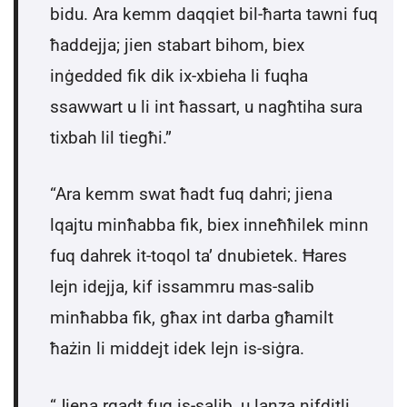
bidu. Ara kemm daqqiet bil-ħarta tawni fuq
ħaddejja; jien stabart bihom, biex
inġedded fik dik ix-xbieha li fuqha
ssawwart u li int ħassart, u nagħtiha sura
tixbah lil tiegħi.”
“Ara kemm swat ħadt fuq dahri; jiena
lqajtu minħabba fik, biex inneħħilek minn
fuq dahrek it-toqol ta’ dnubietek. Ħares
lejn idejja, kif issammru mas-salib
minħabba fik, għax int darba għamilt
ħażin li middejt idek lejn is-siġra.
“Jiena rqadt fuq is-salib, u lanza nifditli