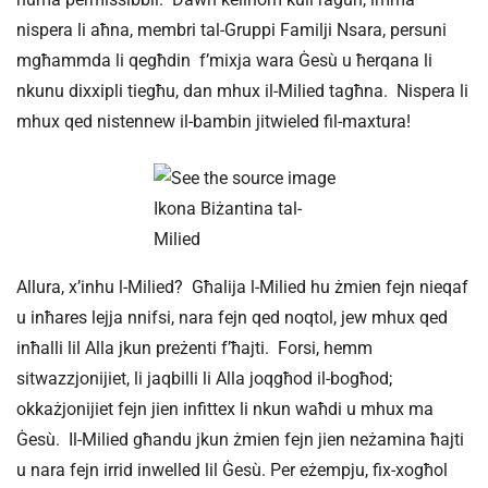
nispera li aħna, membri tal-Gruppi Familji Nsara, persuni
mgħammda li qegħdin f’mixja wara Ġesù u ħerqana li
nkunu dixxipli tiegħu, dan mhux il-Milied tagħna. Nispera li
mhux qed nistennew il-bambin jitwieled fil-maxtura!
Ikona Biżantina tal-
Milied
Allura, x’inhu l-Milied? Għalija l-Milied hu żmien fejn nieqaf
u inħares lejja nnifsi, nara fejn qed noqtol, jew mhux qed
inħalli lil Alla jkun preżenti f’ħajti. Forsi, hemm
sitwazzjonijiet, li jaqbilli li Alla joqgħod il-bogħod;
okkażjonijiet fejn jien infittex li nkun waħdi u mhux ma
Ġesù. Il-Milied għandu jkun żmien fejn jien neżamina ħajti
u nara fejn irrid inwelled lil Ġesù. Per eżempju, fix-xogħol