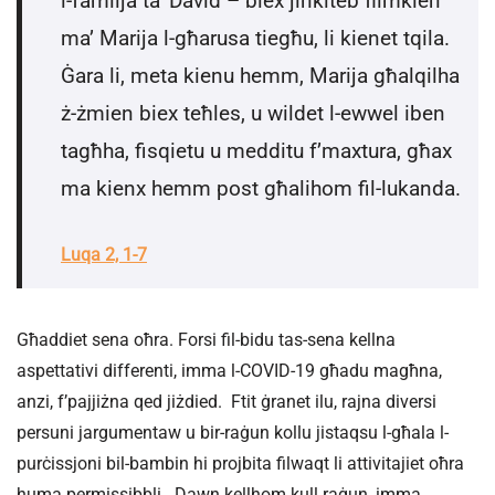
l-familja ta’ David – biex jinkiteb flimkien
ma’ Marija l-għarusa tiegħu, li kienet tqila.
Ġara li, meta kienu hemm, Marija għalqilha
ż-żmien biex teħles, u wildet l-ewwel iben
tagħha, fisqietu u medditu f’maxtura, għax
ma kienx hemm post għalihom fil-lukanda.
Luqa 2, 1-7
Għaddiet sena oħra. Forsi fil-bidu tas-sena kellna
aspettativi differenti, imma l-COVID-19 għadu magħna,
anzi, f’pajjiżna qed jiżdied. Ftit ġranet ilu, rajna diversi
persuni jargumentaw u bir-raġun kollu jistaqsu l-għala l-
purċissjoni bil-bambin hi projbita filwaqt li attivitajiet oħra
huma permissibbli. Dawn kellhom kull raġun, imma