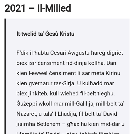
2021 – Il-Milied
It-twelid ta’ Ġesù Kristu
F’dik il-ħabta Ċesari Awgustu ħareġ digriet
biex isir ċensiment fid-dinja kollha. Dan
kien l-ewwel ċensiment li sar meta Kirinu
kien gvernatur tas-Sirja. U kulħadd mar
biex jinkiteb, kull wieħed fil-belt tiegħu.
Ġużeppi wkoll mar mill-Galilija, mill-belt ta’
Nazaret, u tala’ l-Lhudija, fil-belt ta’ David
jisimha Betlehem – għax hu kien mid-dar u