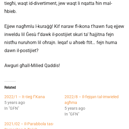
tiegħi, waqt id-divertiment, jew waqt li nqatta ħin mal-
ħbieb.
Ejjew nagħmlu l-kuraġġ! Kif naraw fl-ikona t’hawn fuq ejjew
inweldu lil Ġesù f’dawk il-postijiet skuri ta’ ħajjitna fejn
nistħu nuruhom lil oħrajn. Ieqaf u aħseb ftit… fejn huma
dawn il-postijiet?
Awguri għall-Milied Qaddis!
Related
2022/1 – It-tieġ f’Kana
2022/8 – Il-fejqan tal-imwieled
5 years ago
agħma
In "GFN"
5 years ago
In "GFN"
2021/02 – Il-Parabbola tas-