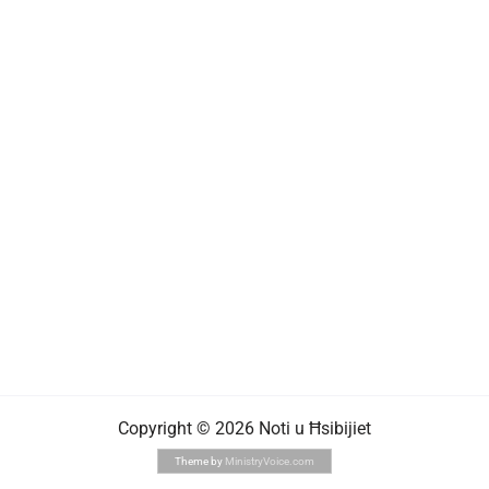
Copyright © 2026 Noti u Ħsibijiet
Theme by
MinistryVoice.com