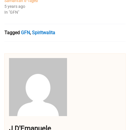
Samaritan it-Tajjeb
5 years ago
In "GFN"
Tagged
GFN
,
Spiritwalita
J D'Emanuele