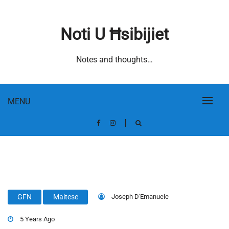
Skip
to
Noti U Ħsibijiet
content
Notes and thoughts…
MENU
Joseph D'Emanuele
GFN
Maltese
5 Years Ago