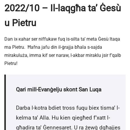
2022/10 – Il-laqgħa ta’ Ġesù
u Pietru
Dan ix-xahar ser niffukaw fuq is-silta ta’ meta Ġesù ltaqa
ma Pietru. Ħafna jafu din il-ġrajja bħala s-sajda
mirakuluża, imma kif ser naraw, l-akbar miraklu jsir f’qalb
Pietru!
Qari mill-Evanġelju skont San Luqa
Darba l-kotra bdiet tross fuqu biex tisma’ l-
kelma ta’ Alla. Hu kien qiegħed f’xatt l-
għadira ta’ Ġennesaret. U ra żewġ dgħajjes