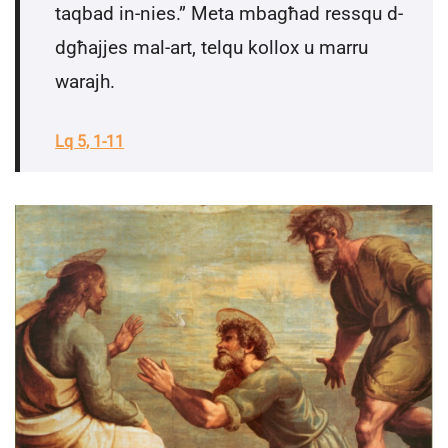
taqbad in-nies.” Meta mbagħad ressqu d-
dgħajjes mal-art, telqu kollox u marru
warajh.
Lq 5, 1-11