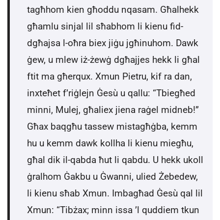
tagħhom kien għoddu nqasam. Għalhekk
għamlu sinjal lil sħabhom li kienu fid-
dgħajsa l-oħra biex jiġu jgħinuhom. Dawk
ġew, u mlew iż-żewġ dgħajjes hekk li għal
ftit ma għerqux. Xmun Pietru, kif ra dan,
inxteħet f’riġlejn Ġesù u qallu: “Tbiegħed
minni, Mulej, għaliex jiena raġel midneb!”
Għax baqgħu tassew mistagħġba, kemm
hu u kemm dawk kollha li kienu miegħu,
għal dik il-qabda ħut li qabdu. U hekk ukoll
ġralhom Ġakbu u Ġwanni, ulied Żebedew,
li kienu sħab Xmun. Imbagħad Ġesù qal lil
Xmun: “Tibżax; minn issa ’l quddiem tkun