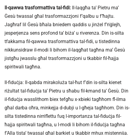
Il-qawwa trasformattiva tal-fidi:
Il-laqgħa ta’ Pietru ma’
Ġesù twassal għal trasformazzjoni f’qalbu u f’ħajtu.
Jagħraf lil Ġesù bħala bniedem qaddis u jinżel f’riġlejh,
jesperjenza sens profond ta’ biża’ u riverenza. Din is-silta
tfakkarna fil-qawwa trasformattiva tal-fidi, u tistedinna
nikkunsidraw il-modi li bihom il-laqgħat tagħna ma’ Ġesù
jistgħu jwasslu għal trasformazzjoni u tkabbir fil-ħajja
spiritwali tagħna.
Il-fiduċja: Il-qabda mirakoluża tal-ħut f’din is-silta kienet
riżultat tal-fiduċja ta’ Pietru u sħabu fil-kmand ta’ Ġesù. Din
il-fiduċja wasslithom biex tefgħu x-xbieki tagħhom fl-ilma
għal darba oħra, minkejja d-dubji u l-għeja tagħhom. Din is-
silta tistedinna nirriflettu fuq l-importanza tal-fiduċja fil-
ħajja spiritwali tagħna, u l-modi li bihom il-fiduċja tagħna
f’Alla tista’ twassal għal barkiet u tkabbir mhux mistennija.