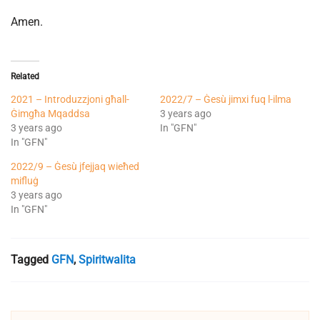
Amen.
Related
2021 – Introduzzjoni għall-
2022/7 – Ġesù jimxi fuq l-ilma
Ġimgħa Mqaddsa
3 years ago
3 years ago
In "GFN"
In "GFN"
2022/9 – Ġesù jfejjaq wieħed
mifluġ
3 years ago
In "GFN"
Tagged
GFN
,
Spiritwalita