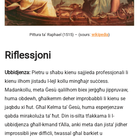
Pittura ta’ Raphael (1515) – (sours:
wikipedia
)
Riflessjoni
Ubbidjenza:
Pietru u sħabu kienu sajjieda professjonali li
kienu ilhom jistadu l-lejl kollu mingħajr suċċess.
Madankollu, meta Ġesù qalilhom biex jerġgħu jippruvaw,
huma obdewh, għalkemm deher improbabbli li kienu se
jaqbdu xi ħut. Għal Kelma ta’ Ġesù, huma esperjenzaw
qabda mirakoluża taʼ ħut. Din is-silta tfakkarna li l-
ubbidjenza għall-kmand t’Alla, anki meta dan jista’ jidher
improssibli jew diffiċli, twassal għal barkiet u