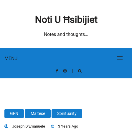
Skip
to
Noti U Ħsibijiet
content
Notes and thoughts…
MENU
GFN
Maltese
Spirituality
Joseph D'Emanuele
3 Years Ago