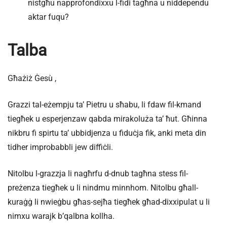
nistgħu napprofondixxu l-fidi tagħna u niddependu
aktar fuqu?
Talba
Għażiż Ġesù ,
Grazzi tal-eżempju ta’ Pietru u sħabu, li fdaw fil-kmand
tiegħek u esperjenzaw qabda mirakoluża ta’ ħut. Għinna
nikbru fi spirtu taʼ ubbidjenza u fiduċja fik, anki meta din
tidher improbabbli jew diffiċli.
Nitolbu l-grazzja li nagħrfu d-dnub tagħna stess fil-
preżenza tiegħek u li nindmu minnhom. Nitolbu għall-
kuraġġ li nwieġbu għas-sejħa tiegħek għad-dixxipulat u li
nimxu warajk b’qalbna kollha.