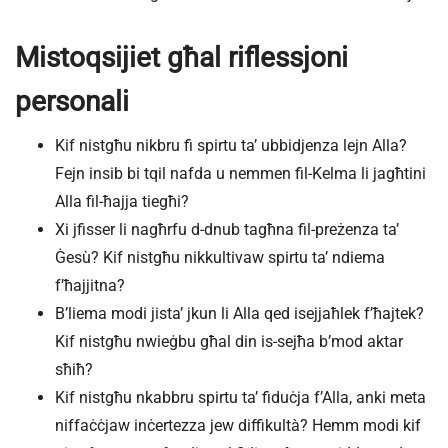
Mistoqsijiet għal riflessjoni
personali
Kif nistgħu nikbru fi spirtu taʼ ubbidjenza lejn Alla?
Fejn insib bi tqil nafda u nemmen fil-Kelma li jagħtini
Alla fil-ħajja tiegħi?
Xi jfisser li nagħrfu d-dnub tagħna fil-preżenza ta’
Ġesù? Kif nistgħu nikkultivaw spirtu taʼ ndiema
f’ħajjitna?
B’liema modi jista’ jkun li Alla qed isejjaħlek f’ħajtek?
Kif nistgħu nwieġbu għal din is-sejħa b’mod aktar
sħiħ?
Kif nistgħu nkabbru spirtu taʼ fiduċja f’Alla, anki meta
niffaċċjaw inċertezza jew diffikultà? Hemm modi kif