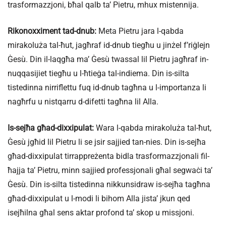
trasformazzjoni, bħal qalb ta’ Pietru, mhux mistennija.
Rikonoxximent tad-dnub:
Meta Pietru jara l-qabda
mirakoluża tal-ħut, jagħraf id-dnub tiegħu u jinżel f’riġlejn
Ġesù. Din il-laqgħa ma’ Ġesù twassal lil Pietru jagħraf in-
nuqqasijiet tiegħu u l-ħtieġa tal-indiema. Din is-silta
tistedinna nirriflettu fuq id-dnub tagħna u l-importanza li
nagħrfu u nistqarru d-difetti tagħna lil Alla.
Is-sejħa għad-dixxipulat:
Wara l-qabda mirakoluża tal-ħut,
Ġesù jgħid lil Pietru li se jsir sajjied tan-nies. Din is-sejħa
għad-dixxipulat tirrappreżenta bidla trasformazzjonali fil-
ħajja ta’ Pietru, minn sajjied professjonali għal segwaċi ta’
Ġesù. Din is-silta tistedinna nikkunsidraw is-sejħa tagħna
għad-dixxipulat u l-modi li bihom Alla jista’ jkun qed
isejħilna għal sens aktar profond ta’ skop u missjoni.