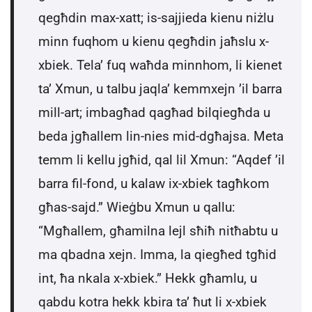
qegħdin max-xatt; is-sajjieda kienu niżlu
minn fuqhom u kienu qegħdin jaħslu x-
xbiek. Tela’ fuq waħda minnhom, li kienet
ta’ Xmun, u talbu jaqla’ kemmxejn ’il barra
mill-art; imbagħad qagħad bilqiegħda u
beda jgħallem lin-nies mid-dgħajsa. Meta
temm li kellu jgħid, qal lil Xmun: “Aqdef ’il
barra fil-fond, u kalaw ix-xbiek tagħkom
għas-sajd.” Wieġbu Xmun u qallu:
“Mgħallem, għamilna lejl sħiħ nitħabtu u
ma qbadna xejn. Imma, la qiegħed tgħid
int, ħa nkala x-xbiek.” Hekk għamlu, u
qabdu kotra hekk kbira ta’ ħut li x-xbiek