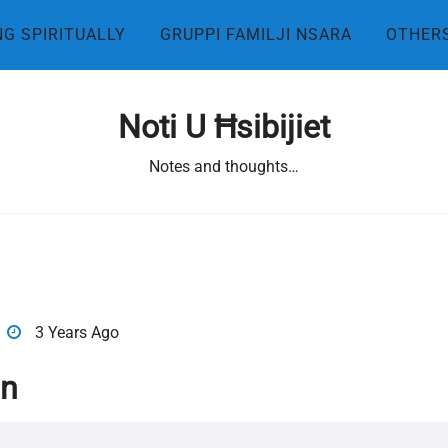
NG SPIRITUALLY
GRUPPI FAMILJI NSARA
OTHER
Noti U Ħsibijiet
Notes and thoughts…
3 Years Ago
jn