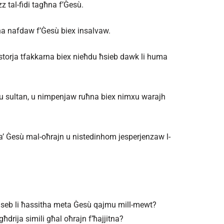
 tal-fidi tagħna f’Ġesù.
ndna nafdaw f’Ġesù biex insalvaw.
 l-istorja tfakkarna biex nieħdu ħsieb dawk li huma
is u sultan, u nimpenjaw ruħna biex nimxu warajh
 taʼ Ġesù mal-oħrajn u nistedinhom jesperjenzaw l-
taħseb li ħassitha meta Ġesù qajmu mill-​mewt?
ħdrija simili għal oħrajn f’ħajjitna?