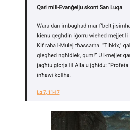
Qari mill-Evanġelju skont San Luqa
Wara dan imbagħad mar f’belt jisimha Na
kienu qegħdin iġorru wieħed mejjet li
Kif raha l-Mulej tħassarha. “Tibkix,” 
qiegħed ngħidlek, qum!” U l-mejjet qam
jagħtu glorja lil Alla u jgħidu: “Profeta
inħawi kollha.
Lq 7, 11-17