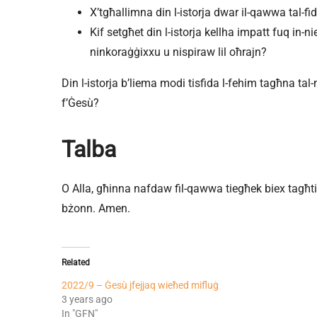
X’tgħallimna din l-istorja dwar il-qawwa tal-fid
Kif setgħet din l-istorja kellha impatt fuq in-n
ninkoraġġixxu u nispiraw lil oħrajn?
Din l-istorja b’liema modi tisfida l-fehim tagħna tal
f’Ġesù?
Talba
O Alla, għinna nafdaw fil-qawwa tiegħek biex tagħti 
bżonn. Amen.
Related
2022/9 – Ġesù jfejjaq wieħed mifluġ
3 years ago
In "GFN"