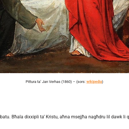
Pittura ta’ Jan Verhas (1860) – (sors:
wikipedia
)
u. Bħala dixxipli ta’ Kristu, aħna msejjħa nagħdru lil dawk li q