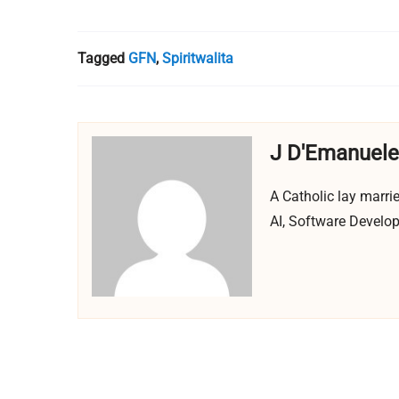
Tagged
GFN
,
Spiritwalita
J D'Emanuele
A Catholic lay marrie
AI, Software Developm