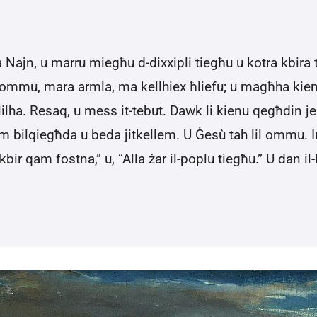
jn, u marru miegħu d-dixxipli tiegħu u kotra kbira ta’ 
 ommu, mara armla, ma kellhiex ħliefu; u magħha kien
qalilha. Resaq, u mess it-tebut. Dawk li kienu qegħdin 
 bilqiegħda u beda jitkellem. U Ġesù tah lil ommu. In
 kbir qam fostna,” u, “Alla żar il-poplu tiegħu.” U dan i