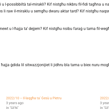
i u l-possibbiltà tal-mirakli? Kif nistgħu nikbru fil-fidi tagħna u 
ies li raw il-miraklu u semgħu dwaru aktar tard? Kif nistgħu naqsmu
-mewt u l-ħajja ta’ dejjem? Kif nistgħu nsibu faraġ u tama fil-weg
ħajja ġdida lil sitwazzjonijiet li jidhru bla tama u biex nuru mo
2022/10 – Il-laqgħa ta’ Ġesù u Pietru
2022/
3 years ago
3 yea
In "GFN"
In "G