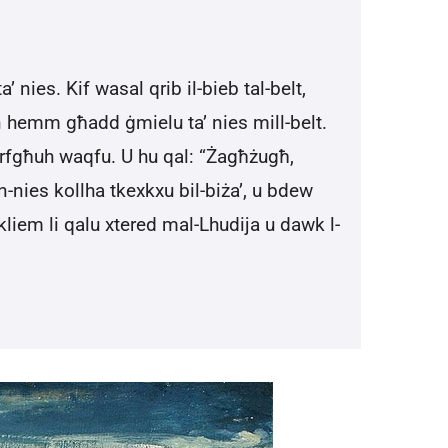
nies. Kif wasal qrib il-bieb tal-belt,
 hemm għadd ġmielu ta’ nies mill-belt.
jerfgħuh waqfu. U hu qal: “Żagħżugħ,
-nies kollha tkexkxu bil-biża’, u bdew
l-kliem li qalu xtered mal-Lhudija u dawk l-