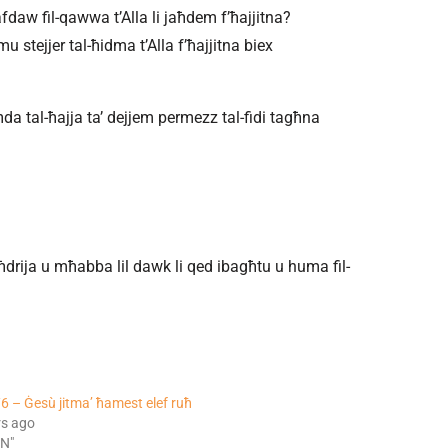
nafdaw fil-qawwa t’Alla li jaħdem f’ħajjitna?
 stejjer tal-ħidma t’Alla f’ħajjitna biex
ħda tal-ħajja ta’ dejjem permezz tal-fidi tagħna
għdrija u mħabba lil dawk li qed ibagħtu u huma fil-
6 – Ġesù jitma’ ħamest elef ruħ
rs ago
FN"