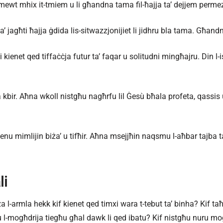
mewt mhix it-tmiem u li għandna tama fil-ħajja ta’ dejjem permezz
taʼ jagħti ħajja ġdida lis-sitwazzjonijiet li jidhru bla tama. Għa
x li kienet qed tiffaċċja futur ta’ faqar u solitudni mingħajru. Din
eta kbir. Aħna wkoll nistgħu nagħrfu lil Ġesù bħala profeta, qass
 kienu mimlijin biża’ u tifħir. Aħna msejjħin naqsmu l-aħbar tajba
li
za l-armla hekk kif kienet qed timxi wara t-tebut ta’ binha? Kif 
ù u l-mogħdrija tiegħu għal dawk li qed ibatu? Kif nistgħu nuru mog