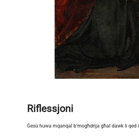
Riflessjoni
Ġesù huwa mqanqal b’mogħdrija għal dawk li qed ibat