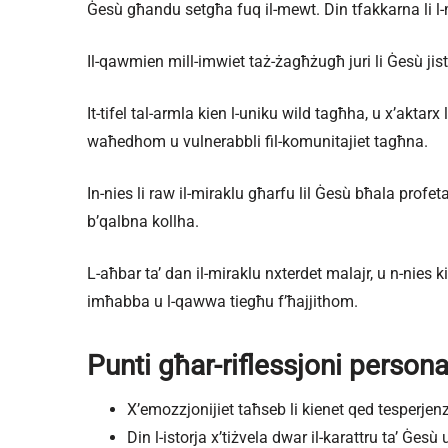
Ġesù għandu setgħa fuq il-mewt. Din tfakkarna li l-
Il-qawmien mill-imwiet taż-żagħżugħ juri li Ġesù jis
It-tifel tal-armla kien l-uniku wild tagħha, u x’aktar
waħedhom u vulnerabbli fil-komunitajiet tagħna.
In-nies li raw il-miraklu għarfu lil Ġesù bħala prof
b’qalbna kollha.
L-aħbar ta’ dan il-miraklu nxterdet malajr, u n-nies
imħabba u l-qawwa tiegħu f’ħajjithom.
Punti għar-riflessjoni persona
X’emozzjonijiet taħseb li kienet qed tesperjen
Din l-istorja x’tiżvela dwar il-karattru ta’ Ġes