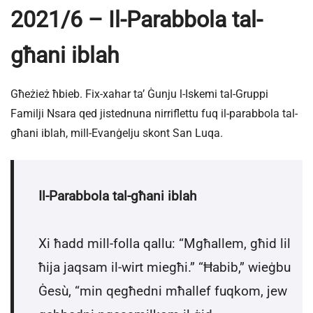
2021/6 – Il-Parabbola tal-
għani iblah
Għeżież ħbieb. Fix-xahar ta’ Ġunju l-Iskemi tal-Gruppi
Familji Nsara qed jistednuna nirriflettu fuq il-parabbola tal-
għani iblah, mill-Evanġelju skont San Luqa.
Il-Parabbola tal-għani iblah
Xi ħadd mill-folla qallu: “Mgħallem, għid lil
ħija jaqsam il-wirt miegħi.” “Ħabib,” wieġbu
Ġesù, “min qegħedni mħallef fuqkom, jew