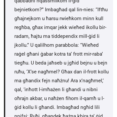
qabbadni nqassmilkom il-ġid
bejnietkom?” Imbagħad qal lin-nies: “Iftħu
għajnejkom u ħarsu rwieħkom minn kull
regħba, għax imqar jekk wieħed ikollu bir-
radam, ħajtu ma tiddependix mill-ġid li
jkollu.” U qalilhom parabbola: “Wieħed
raġel għani ġabar kotra ta’ frott mir-raba’
tiegħu. U beda jaħseb u jgħid bejnu u bejn
ruħu, ‘X’se nagħmel? Għax dan il-frott kollu
ma għandix fejn naħżnu! Ara x’nagħmel,’
qal, ‘inħott l-imħażen li għandi u nibni
oħrajn akbar, u naħżen fihom il-qamħ u l-
ġid kollu li għandi. Imbagħad ngħid lili
nnifsi: Ruħi, għandek ħażna kbira ta’ ġid