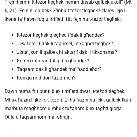
“Fejn hemm it-teżor tiegħek, hemm tinsab qalbek ukoll” (Mt
6, 21). Fejn hi qalbek? X’inhu t-teżor tiegħek? Ħares lejn l-
ikona ta’ hawn fuq u irrifletti ftit fejn hu t-teżor tiegħek:
It-teżor tiegħek qiegħed f’dak li għandek?
Jew forsi, f’dak li tagħmel, ix-xogħol tiegħek?
Jista’ jkun li qalbek hi aktar f’dak li tikkonsma?
Kemm int grad tal-ġid li għandek?
Taqsam dak li għandek ma’ ħaddieħor?
Konxju mid-don taż-żmien?
Dawn huma ftit punti biex tirrifletti dwar it-teżori tiegħek.
Mhux ħażin li jkollok teżori. Li hu ħażin hu jekk qalbek tkun
marbuta magħhom u mhux tużahom biex tagħti glorja
l’Alla u taqsamhom mal-oħrajn.