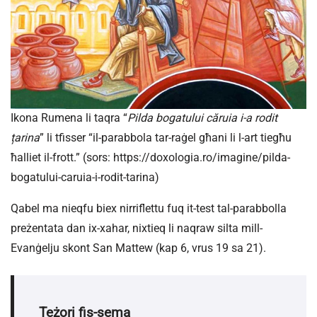
Ikona Rumena li taqra “
Pilda bogatului căruia i-a rodit
țarina
” li tfisser “il-parabbola tar-raġel għani li l-art tiegħu
ħalliet il-frott.” (sors: https://doxologia.ro/imagine/pilda-
bogatului-caruia-i-rodit-tarina)
Qabel ma nieqfu biex nirriflettu fuq it-test tal-parabbolla
preżentata dan ix-xahar, nixtieq li naqraw silta mill-
Evanġelju skont San Mattew (kap 6, vrus 19 sa 21).
Teżori fis-sema