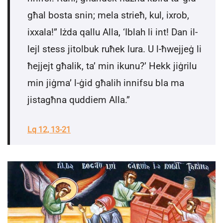
għal bosta snin; mela strieħ, kul, ixrob,
ixxala!” Iżda qallu Alla, ‘Iblah li int! Dan il-
lejl stess jitolbuk ruħek lura. U l-ħwejjeġ li
ħejjejt għalik, ta’ min ikunu?’ Hekk jiġrilu
min jiġma’ l-ġid għalih innifsu bla ma
jistagħna quddiem Alla.”
Lq 12, 13-21