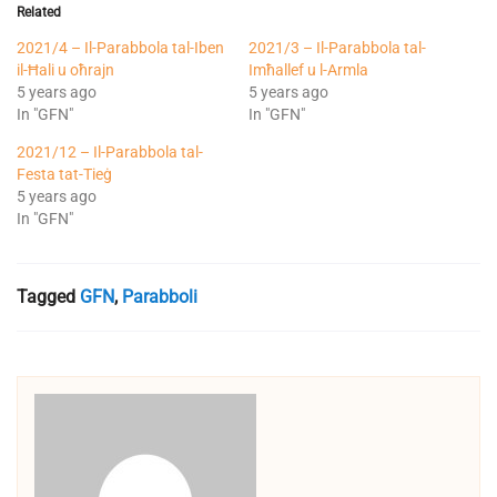
Related
2021/4 – Il-Parabbola tal-Iben
2021/3 – Il-Parabbola tal-
il-Ħali u oħrajn
Imħallef u l-Armla
5 years ago
5 years ago
In "GFN"
In "GFN"
2021/12 – Il-Parabbola tal-
Festa tat-Tieġ
5 years ago
In "GFN"
Tagged
GFN
,
Parabboli