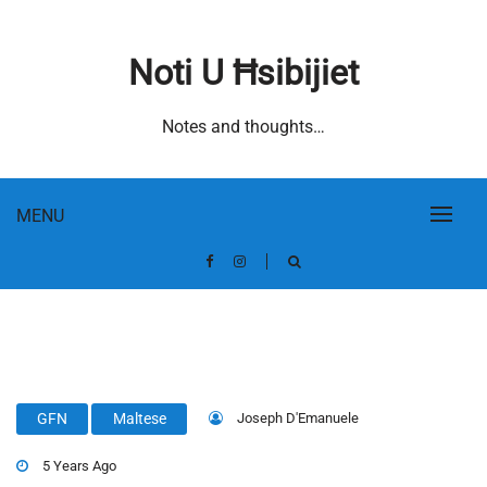
Skip
to
Noti U Ħsibijiet
content
Notes and thoughts…
MENU
Joseph D'Emanuele
GFN
Maltese
5 Years Ago