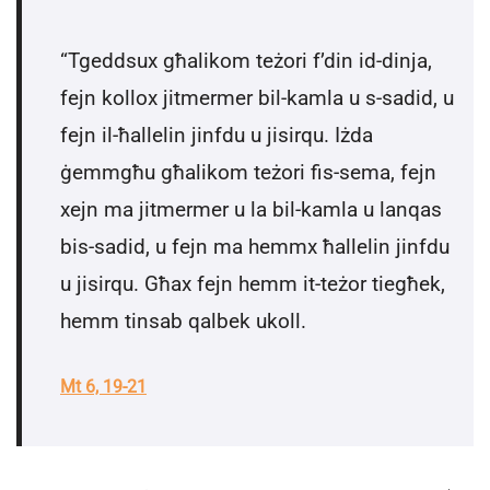
“Tgeddsux għalikom teżori f’din id-dinja,
fejn kollox jitmermer bil-kamla u s-sadid, u
fejn il-ħallelin jinfdu u jisirqu. Iżda
ġemmgħu għalikom teżori fis-sema, fejn
xejn ma jitmermer u la bil-kamla u lanqas
bis-sadid, u fejn ma hemmx ħallelin jinfdu
u jisirqu. Għax fejn hemm it-teżor tiegħek,
hemm tinsab qalbek ukoll.
Mt 6, 19-21