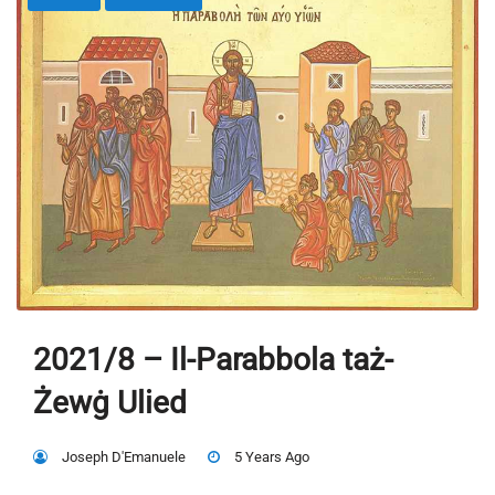
2021/8 – Il-Parabbola taż-
Żewġ Ulied
Joseph D'Emanuele
5 Years Ago