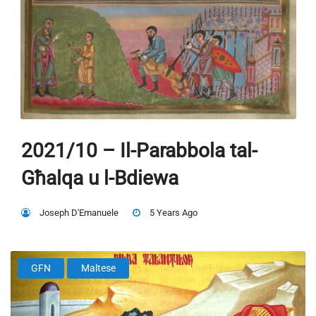
2021/10 – Il-Parabbola tal-
Għalqa u l-Bdiewa
Joseph D'Emanuele
5 Years Ago
GFN
Maltese