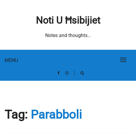
Skip
to
Noti U Ħsibijiet
content
Notes and thoughts…
MENU
Tag:
Parabboli