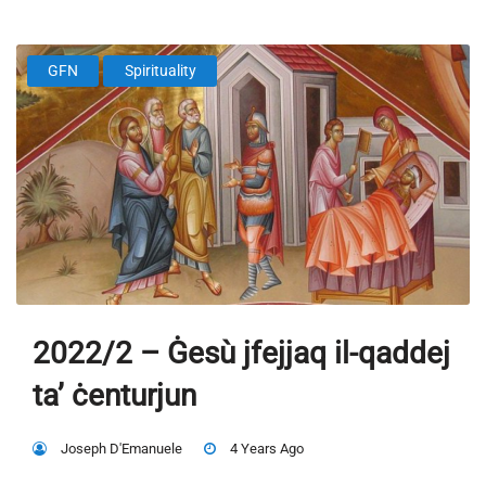
GFN
Spirituality
2022/2 – Ġesù jfejjaq il-qaddej
ta’ ċenturjun
Joseph D'Emanuele
4 Years Ago