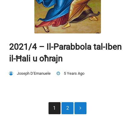
2021/4 – Il-Parabbola tal-Iben
il-Ħali u oħrajn
Joseph D'Emanuele
5 Years Ago
Posts
1
2
pagination