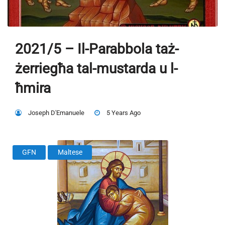
2021/5 – Il-Parabbola taż-
żerriegħa tal-mustarda u l-
ħmira
Joseph D'Emanuele
5 Years Ago
GFN
Maltese