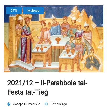
GFN
Maltese
2021/12 – Il-Parabbola tal-
Festa tat-Tieġ
Joseph D'Emanuele
5 Years Ago