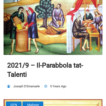
2021/9 – Il-Parabbola tat-
Talenti
Joseph D'Emanuele
5 Years Ago
GFN
Maltese