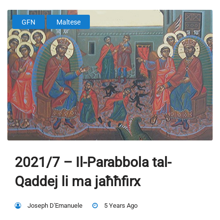
GFN
Maltese
2021/7 – Il-Parabbola tal-
Qaddej li ma jaħħfirx
Joseph D'Emanuele
5 Years Ago