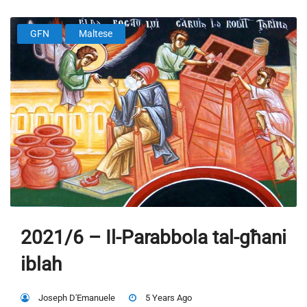
GFN
Maltese
2021/6 – Il-Parabbola tal-għani
iblah
Joseph D'Emanuele
5 Years Ago